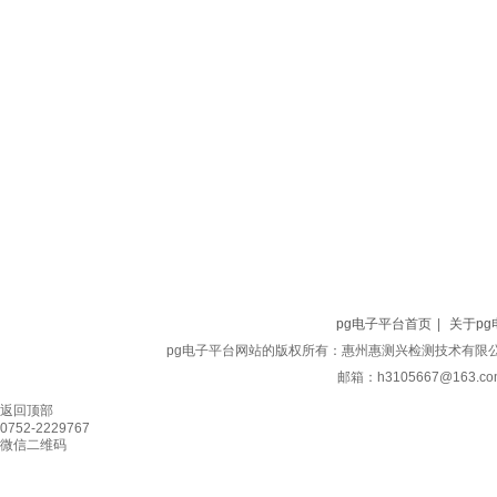
关于pg电子
新
平台网站
pg电子平台首页
|
关于p
pg电子平台网站的版权所有：惠州惠测兴检测技术有限公司 地址
邮箱：
h3105667@163.co
返回顶部
0752-2229767
微信二维码