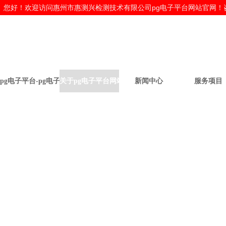
您好！欢迎访问惠州市
惠测兴检测技术有限公司pg电子平台网站官网！咨询热线：
pg电子平台-pg电子平台网站
关于pg电子平台网站
新闻中心
服务项目