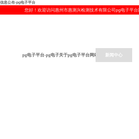
信息公布-pg电子平台
您好！欢迎访问惠州市
惠测兴检测技术有限公司pg电子平台网站官网
pg电子平台-pg电子平台网站
关于pg电子平台网站
新闻中心