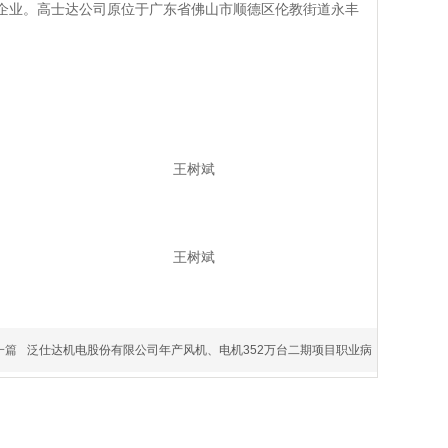
企业。高士达公司原位于广东省佛山市顺德区伦教街道永丰
王树斌
王树斌
一篇
泛仕达机电股份有限公司年产风机、电机352万台二期项目职业病