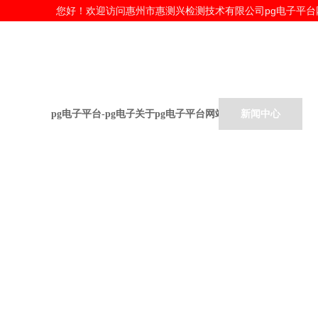
您好！欢迎访问惠州市
惠测兴检测技术有限公司pg电子平台网站官网
pg电子平台-pg电子平台网站
关于pg电子平台网站
新闻中心