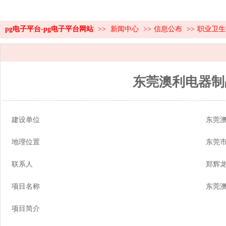
pg电子平台-pg电子平台网站
>>
新闻中心
>>
信息公布
>>
职业卫生
东莞澳利电器制
建设单位
东莞
地理位置
东莞
联系人
郑辉
项目名称
东莞
项目简介