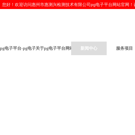
您好！欢迎访问惠州市
惠测兴检测技术有限公司pg电子平台网站官网！咨询热线：
pg电子平台-pg电子平台网站
关于pg电子平台网站
新闻中心
服务项目