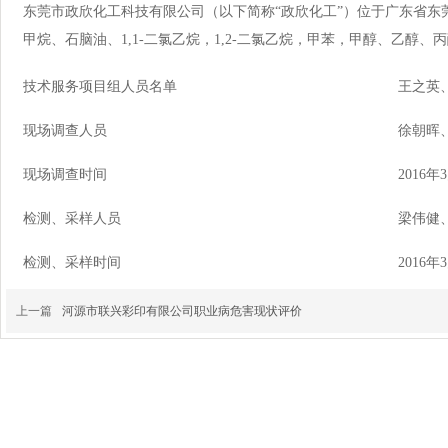
东莞市政欣化工科技有限公司（以下简称“政欣化工”）位于广东省东
甲烷、石脑油、
1,1-
二氯乙烷，
1,2-
二氯乙烷，甲苯，甲醇、乙醇、丙
技术服务项目组人员名单
王之英
现场调查人员
徐朝晖
现场调查时间
2016
年
3
检测、采样人员
梁伟健
检测、采样时间
2016
年
3
上一篇
河源市联兴彩印有限公司职业病危害现状评价
关于pg电子
新
平台网站