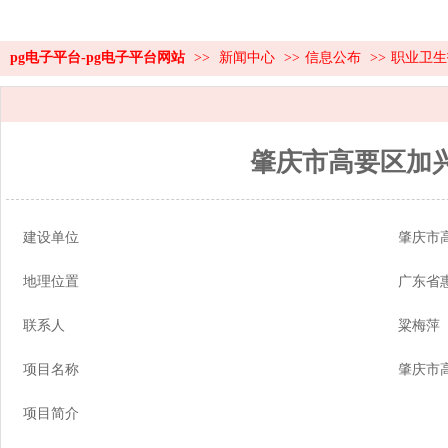
pg电子平台-pg电子平台网站
>>
新闻中心
>>
信息公布
>>
职业卫生
肇庆市高要区加兴
建设单位
肇庆市
地理位置
广东省
联系人
粱梅萍
项目名称
肇庆市
项目简介