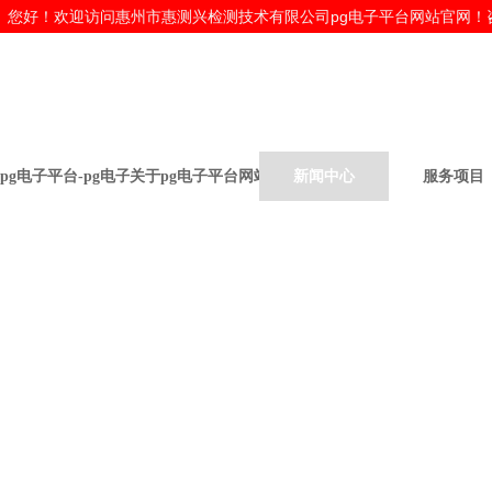
您好！欢迎访问惠州市
惠测兴检测技术有限公司pg电子平台网站官网！咨询热线：
pg电子平台-pg电子平台网站
关于pg电子平台网站
新闻中心
服务项目