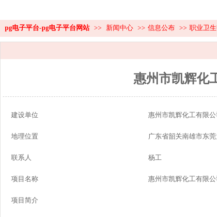
pg电子平台-pg电子平台网站
>>
新闻中心
>>
信息公布
>>
职业卫生
惠州市凯辉化工
建设单位
惠州市凯辉化工有限公
地理位置
广东省韶关南雄市东莞
联系人
杨工
项目名称
惠州市凯辉化工有限公
项目简介