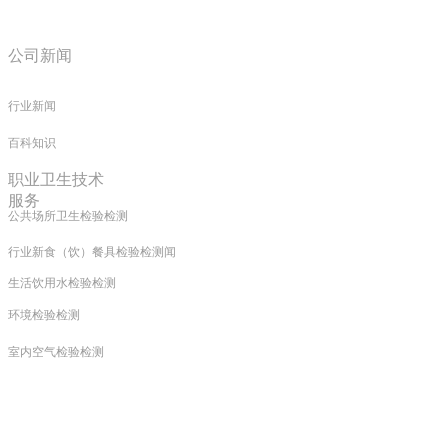
其它栏目
公司新闻
行业新闻
百科知识
职业卫生技术
服务
公共场所卫生检验检测
行业新食（饮）餐具检验检测闻
生活饮用水检验检测
环境检验检测
室内空气检验检测