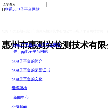
|
|
联系pg电子平台网站
您好！欢迎访问惠州市
惠测兴检测技术有限公司pg电子平台网站官网！咨询热线：07
惠州市惠测兴检测技术有限
pg电子平台-pg电子平台网站
关于pg电子平台网站
pg电子平台的简介
pg电子平台的荣誉证书
pg电子平台的文化
组织架构
新闻中心
公司新闻