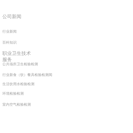
其它栏目
公司新闻
行业新闻
百科知识
职业卫生技术
服务
公共场所卫生检验检测
行业新食（饮）餐具检验检测闻
生活饮用水检验检测
环境检验检测
室内空气检验检测