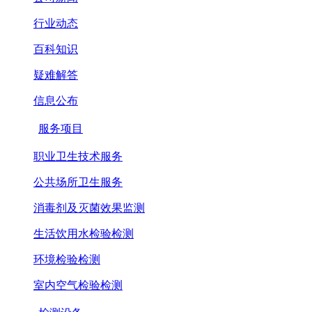
行业动态
百科知识
疑难解答
信息公布
服务项目
职业卫生技术服务
公共场所卫生服务
消毒剂及灭菌效果监测
生活饮用水检验检测
环境检验检测
室内空气检验检测