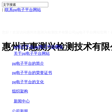
|
|
联系pg电子平台网站
您好！欢迎访问惠州市
惠测兴检测技术有限公司pg电子平台网站官网！咨询热线：07
惠州市惠测兴检测技术有限
pg电子平台-pg电子平台网站
关于pg电子平台网站
pg电子平台的简介
pg电子平台的荣誉证书
pg电子平台的文化
组织架构
新闻中心
公司新闻