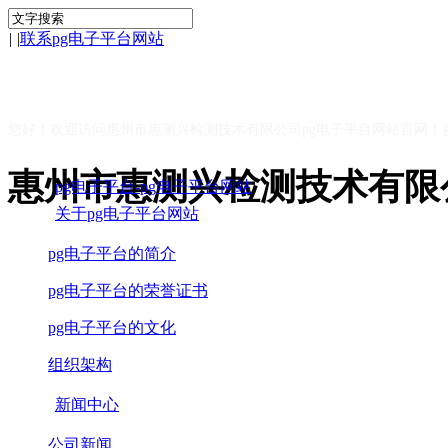
|
|
联系pg电子平台网站
您好！欢迎访问惠州市
惠测兴检测技术有限公司pg电子平台网站官网！咨询热线：07
惠州市惠测兴检测技术有限
pg电子平台-pg电子平台网站
关于pg电子平台网站
pg电子平台的简介
pg电子平台的荣誉证书
pg电子平台的文化
组织架构
新闻中心
公司新闻