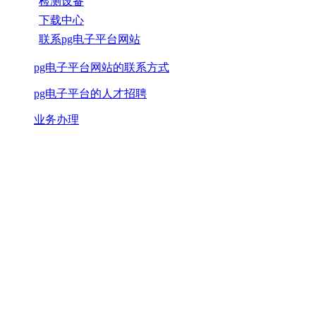
检测设备
下载中心
联系pg电子平台网站
pg电子平台网站的联系方式
pg电子平台的人才招聘
业务办理