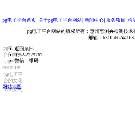
关注微信
pg电子平台首页
|
关于pg电子平台网站
|
新闻中心
|
服务项目
|
检
手机网站
pg电子平台网站的版权所有：惠州惠测兴检测技术有限公司 
关于pg电子
邮箱：
h3105667@163
平台网站
pg电子平
返回顶部
台的简介
0752-2229767
微信二维码
pg电子平台
的荣誉证书
pg电子平
台的文化
网站地图
组织架构
新闻中心
服务项目
其它栏目