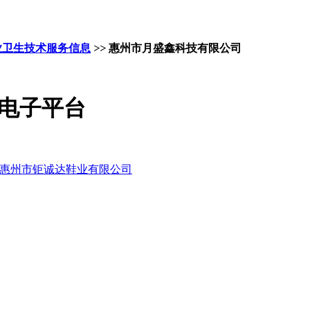
业卫生技术服务信息
>>
惠州市月盛鑫科技有限公司
g电子平台
惠州市钜诚达鞋业有限公司