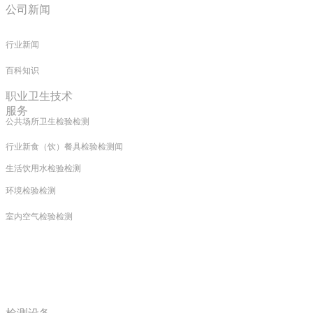
公司新闻
行业新闻
百科知识
职业卫生技术
服务
公共场所卫生检验检测
行业新食（饮）餐具检验检测闻
生活饮用水检验检测
环境检验检测
室内空气检验检测