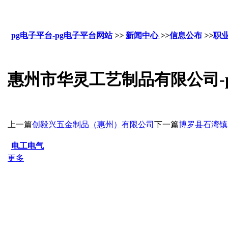
pg电子平台-pg电子平台网站
>>
新闻中心
>>
信息公布
>>
职
惠州市华灵工艺制品有限公司-
上一篇
创毅兴五金制品（惠州）有限公司
下一篇
博罗县石湾镇
电工电气
更多