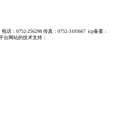
256298 传真：0752-3105667 icp备案：
子平台网站的技术支持：