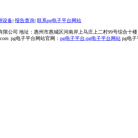
测设备
|
报告查询
|
联系pg电子平台网站
地址：惠州市惠城区河南岸上马庄上二村99号综合十楼 电话：0752-
.com
pg电子平台网站官网：
pg电子平台-pg电子平台网站
pg电