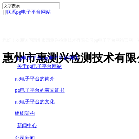
|
|
联系pg电子平台网站
您好！欢迎访问惠州市
惠测兴检测技术有限公司pg电子平台网站官网！咨询热线：07
惠州市惠测兴检测技术有限
pg电子平台-pg电子平台网站
关于pg电子平台网站
pg电子平台的简介
pg电子平台的荣誉证书
pg电子平台的文化
组织架构
新闻中心
公司新闻