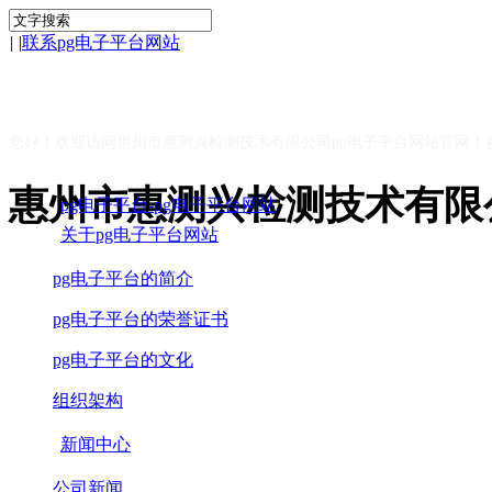
|
|
联系pg电子平台网站
您好！欢迎访问惠州市
惠测兴检测技术有限公司pg电子平台网站官网！咨询热线：07
惠州市惠测兴检测技术有限
pg电子平台-pg电子平台网站
关于pg电子平台网站
pg电子平台的简介
pg电子平台的荣誉证书
pg电子平台的文化
组织架构
新闻中心
公司新闻