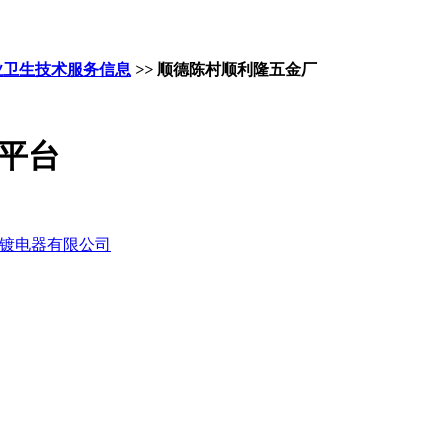
业卫生技术服务信息
>>
顺德陈村顺利隆五金厂
子平台
镀电器有限公司