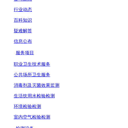
行业动态
百科知识
疑难解答
信息公布
服务项目
职业卫生技术服务
公共场所卫生服务
消毒剂及灭菌效果监测
生活饮用水检验检测
环境检验检测
室内空气检验检测