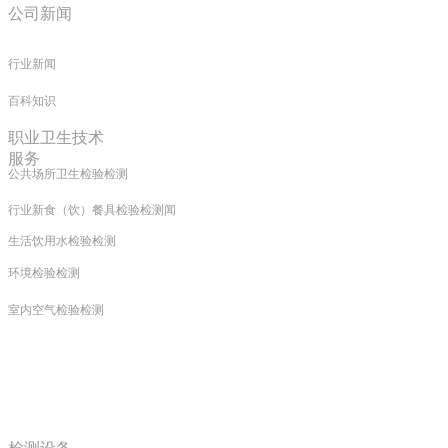
公司新闻
行业新闻
百科知识
职业卫生技术
服务
公共场所卫生检验检测
行业新食（饮）餐具检验检测闻
生活饮用水检验检测
环境检验检测
室内空气检验检测