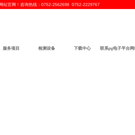
！咨询热线：0752-2562698 0752-2229767
服务项目
检测设备
下载中心
联系pg电子平台网