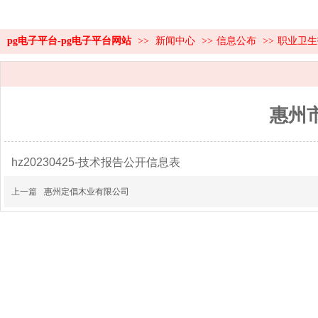
pg电子平台-pg电子平台网站
>>
新闻中心
>>
信息公布
>>
职业卫生
惠州
hz20230425-技术报告公开信息表
上一篇
惠州定倡木业有限公司
关于pg电子
新
平台网站