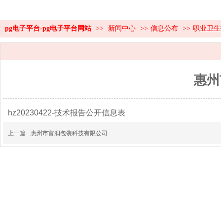
pg电子平台-pg电子平台网站
>>
新闻中心
>>
信息公布
>>
职业卫生
惠州
hz20230422-技术报告公开信息表
上一篇
惠州市富润包装科技有限公司
关于pg电子
新
平台网站