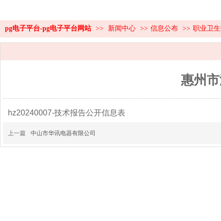
pg电子平台-pg电子平台网站
>>
新闻中心
>>
信息公布
>>
职业卫生
惠州市
hz20240007-技术报告公开信息表
上一篇
中山市华讯电器有限公司
关于pg电子
新
平台网站