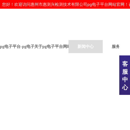
您好！欢迎访问惠州市
惠测兴检测技术有限公司pg电子平台网站官网！咨询热线：
pg电子平台-pg电子平台网站
关于pg电子平台网站
新闻中心
服务项目
客
服
中
心