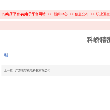
pg电子平台-pg电子平台网站
>>
新闻中心
>>
信息公布
>>
职业卫生
科峤精
上一篇
广东善容机电科技有限公司
关于pg电子
新
平台网站